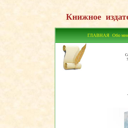
Книжное издат
ГЛАВНАЯ
Обо мн
С
7