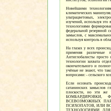
Новейшими технологиям
климатических манипуляц
ультрацветовых, элект
изучений, используя это 
технологиями формирова
федеральной резервной с
замыслов, с максимальн
используя контроль в обла
На глазах у всех происхо
применяя различные п
Антиглобалисты просто 
технологии захвата отде
окончательного и полног
учёные не знают, что та
вопросами: - сельского хоз
Если осознать происхо
сатанинских замыслов г
плоскости, но эти 
БОМБАРДИРОВКИ, 
ВСЕВОЗМОЖНЫХ ПАР
ПСИХОПАТОВ, ИЛИ В
ТЕХНОЛОГИЯМИ ДЛЯ