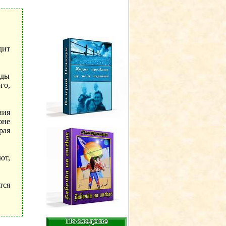
дит
оды
го,
ния
оне
рая
ют,
тся