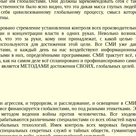
нные им глобалистами. Они должны зарекомендовать себя с та
ственности было ясно видно, что эта дикая масса глупых людей
себя цивилизованному глобальному процессу, смысл котор
стны.
ировано стремление установления контроля всех производитель
ран и концентрации власти в одних руках. Невольно возник
я, что это за руки, кому они принадлежат, с какой целью 
 используются для достижения этой цели. Все СМИ уже да
истами, и каждый день на нас воздействуют информационн
ными в них, определёнными программами. СМИ трактует всё, 
да, как на самом деле всё спланировано и профинансировано сам
к и является МЕТОДАМИ достижения СВОИХ, глобальных целей.
- и агрессия, и терроризм, и расследование, и освещение в СМИ
 все финансируется глобалистами, но под разными этикетками. Э
 методом ведения войны против человечества. Все злодея
зрабатываются различными специалистами со всех областей наук
обальных технологий. Имея контроль всех мировых бирже
пециальных секретных служб и тайных обществ, гуманитар
еноцидных войн, наукой, определённой культурой.