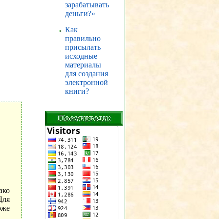
зарабатывать
деньги?»
Как
правильно
присылать
исходные
материалы
для создания
электронной
книги?
.
ако
Для
оже