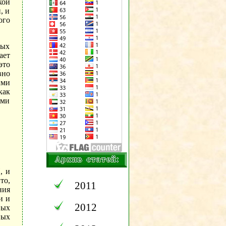
кой
, и
ого
ных
ает
это
вно
ыми
как
ими
, и
то,
2011
ния
и и
2012
вых
ных