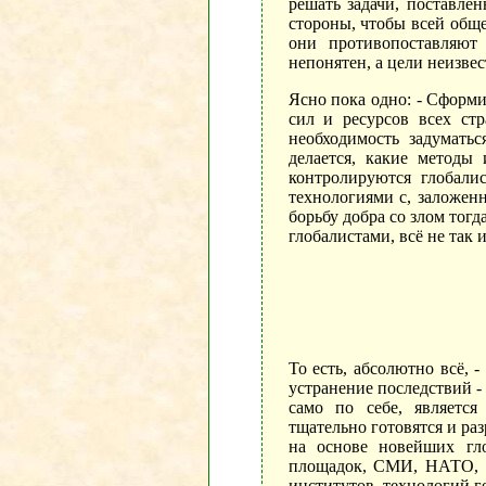
решать задачи, поставле
стороны, чтобы всей обще
они противопоставляют 
непонятен, а цели неизве
Ясно пока одно: - Сформ
сил и ресурсов всех ст
необходимость задуматьс
делается, какие методы
контролируются глобал
технологиями с, заложен
борьбу добра со злом тог
глобалистами, всё не та
То есть, абсолютно всё, 
устранение последствий -
само по себе, является
тщательно готовятся и ра
на основе новейших гл
площадок, СМИ, НАТО, с
институтов, технологий г