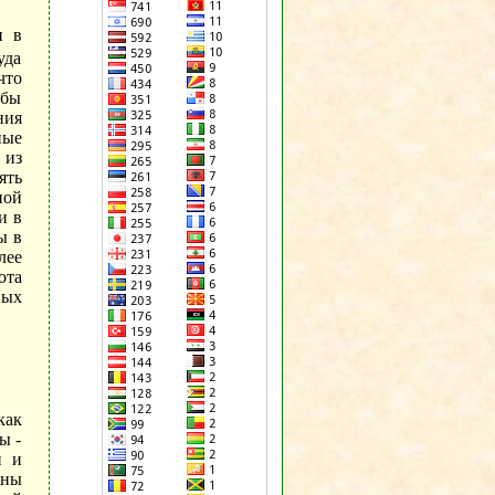
и в
уда
что
обы
ния
ные
 из
ять
ной
и в
ы в
лее
ота
ных
как
ы -
и и
жны