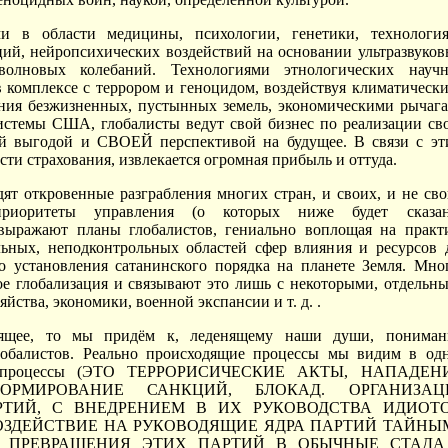
и в области медицины, психологии, генетики, технологи
ий, нейропсихических воздействий на основании ультразвуков
роволновых колебаний. Технологиями этнологических науч
в комплексе с террором и геноцидом, воздействуя климатическ
ния безжизненных, пустынных земель, экономическими рычаг
истемы США, глобалисты ведут свой бизнес по реализации св
ой выгодой и СВОЕЙ перспективой на будущее. В связи с эт
сти страхования, извлекается огромная прибыль и оттуда.
дят откровенные разграбления многих стран, и своих, и не сво
риоритеты управления (о которых ниже будет сказан
выражают планы глобалистов, гениально воплощая на практ
льных, неподконтрольных областей сфер влияния и ресурсов 
о установления сатанинского порядка на планете Земля. Мно
кое глобализация и связывают это лишь с некоторыми, отдельн
яйства, экономики, военной экспансии и т. д. .
дящее, то мы придём к, леденящему наши души, понима
лобалистов. Реально происходящие процессы мы видим в од
же процессы (ЭТО ТЕРРОРИСИЧЕСКИЕ АКТЫ, НАПАДЕН
ФОРМИРОВАНИЕ САНКЦИЙ, БЛОКАД. ОРГАНИЗАЦ
ТИЙ, С ВНЕДРЕНИЕМ В ИХ РУКОВОДСТВА ИДИОТО
ОЗДЕЙСТВИЕ НА РУКОВОДЯЩИЕ ЯДРА ПАРТИЙ ТАЙНЫ
 ПРЕВРАЩЕНИЯ ЭТИХ ПАРТИЙ В ОБЫЧНЫЕ СТАДА