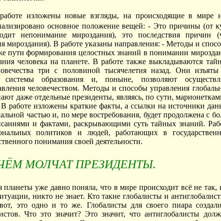
работе изложены новые взгляды, на происходящие в мире 
нализировано основное положение вещей: - Это причины (от к
ходит непонимание мироздания), это последствия причин (
я мироздания). В работе указаны направления: - Методы и спос
кже пути формирования целостных знаний в понимании мирозда
ния человека на планете. В работе также выкладываются тай
ловечества три с половиной тысячелетия назад. Они изъяты
 системы образования и, поныне, позволяют осуществл
вления человечеством. Методы и способы управления глобаль
нают даже отдельные президенты, являясь, по сути, марионеткам
 В работе изложены краткие факты, а ссылки на источники дан
чальной частью и, по мере востребования, будет продолжена с бо
саниями и фактами, раскрывающими суть тайных знаний. Раб
иональных политиков и людей, работающих в государствен
ественного понимания своей деятельности.
ЧЁМ МОЛЧАТ ПРЕЗИДЕНТЫ.
я планеты уже давно поняла, что в мире происходит всё не так, 
ситуации, никто не знает. Кто такие глобалисты и антиглобалист
вот, это одно и то же. Глобалисты для своего пиара создал
стов. Что это значит? Это значит, что антиглобалисты дол