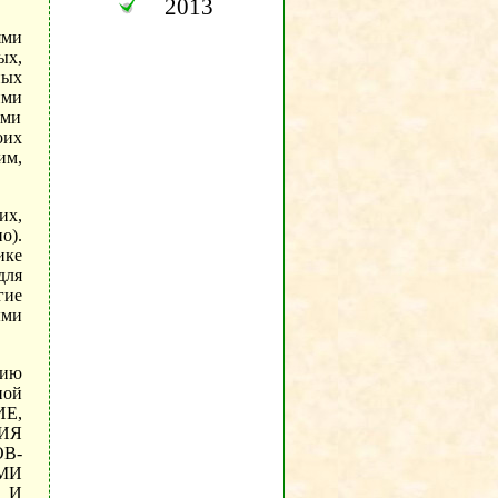
2013
ями
ых,
ных
ими
ами
оих
им,
их,
о).
ике
для
гие
ыми
нию
ной
ИЕ,
ИЯ
В-
МИ
 И