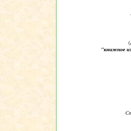
(
"книжное из
Ст