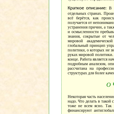
Краткое описание:
В 
отдельных странах. Проа
всё берётся, как проис
получается от непонимани
устранения причин, а та
и осмысленности пребыва
знания, сокрытые от че
мировой академической
глобальный принцип упра
политики, о которых не з
руках мировой политики.
конце. Работа является на
подробным анализом, опи
рассчитана на професс
структурах для более кач
О 
Некоторая часть населени
надо. Что делать в такой 
тоже не всем ясно. Так 
финансируют антиглобали