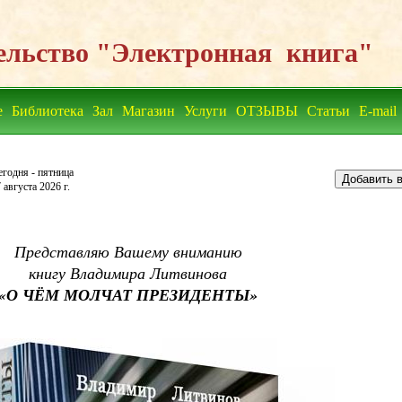
ельство "Электронная книга"
е
Библиотека
Зал
Магазин
Услуги
ОТЗЫВЫ
Статьи
E-mail
егодня - пятница
Добавить в
 августа 2026 г.
Представляю Вашему вниманию
книгу Владимира Литвинова
«О ЧЁМ МОЛЧАТ ПРЕЗИДЕНТЫ»